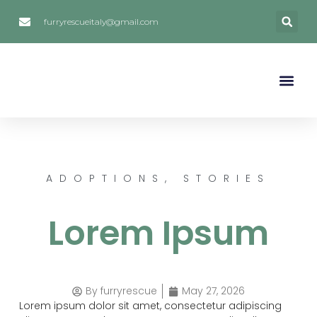
furryrescueitaly@gmail.com
FOSTERING / FOSTER 
ADOPTIONS STO
SOCIAL MEDIA
HOW TO HELP
ADOPTIONS
,
STORIES
Lorem Ipsum
By
furryrescue
May 27, 2026
Lorem ipsum dolor sit amet, consectetur adipiscing