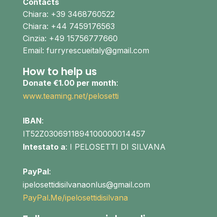
Contacts
Chiara: +39 3468760522
Chiara: +44 7459176563
Cinzia: +49 15756777660
Email: furryrescueitaly@gmail.com
How to help us
Donate €1.00 per month
:
www.teaming.net/pelosetti
IBAN
:
IT52Z0306911894100000014457
Intestato a
: I PELOSETTI DI SILVANA
PayPal
:
ipelosettidisilvanaonlus@gmail.com
PayPal.Me/ipelosettidisilvana