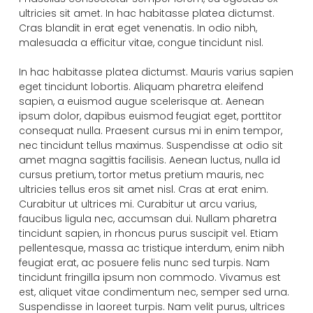
ultricies sit amet. In hac habitasse platea dictumst.
Cras blandit in erat eget venenatis. In odio nibh,
malesuada a efficitur vitae, congue tincidunt nisl.
In hac habitasse platea dictumst. Mauris varius sapien
eget tincidunt lobortis. Aliquam pharetra eleifend
sapien, a euismod augue scelerisque at. Aenean
ipsum dolor, dapibus euismod feugiat eget, porttitor
consequat nulla. Praesent cursus mi in enim tempor,
nec tincidunt tellus maximus. Suspendisse at odio sit
amet magna sagittis facilisis. Aenean luctus, nulla id
cursus pretium, tortor metus pretium mauris, nec
ultricies tellus eros sit amet nisl. Cras at erat enim.
Curabitur ut ultrices mi. Curabitur ut arcu varius,
faucibus ligula nec, accumsan dui. Nullam pharetra
tincidunt sapien, in rhoncus purus suscipit vel. Etiam
pellentesque, massa ac tristique interdum, enim nibh
feugiat erat, ac posuere felis nunc sed turpis. Nam
tincidunt fringilla ipsum non commodo. Vivamus est
est, aliquet vitae condimentum nec, semper sed urna.
Suspendisse in laoreet turpis. Nam velit purus, ultrices