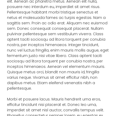
elit. Aenean ac pharetra metus. Aenean elit nulla,
posuere nec interdum eu, imperdiet sit amet risus.
Pellentesque habitant morbi tristique senectus et
netus et malesuada fames ac turpis egestas. Nam a
sagittis sem. Proin ac odio erat. Aliquam nec euismod
sem. Donec consequat consequat placerat. Nullam
pulvinar pellentesque sem vestibulum viverra. Class
aptent taciti sociosqu ad litora torquent per conubia
nostra, per inceptos himenaeos. Integer tincidunt,
nunc vel luctus fringilla, enim mauris mollis augue, eget
fermentum justo nisi vitae libero. Class aptent taciti
sociosqu ad litora torquent per conubia nostra, per
inceptos himenaeos. Aenean vel elementum mauris.
Quisque metus orci, blandit non mauris id, fringilla
varius neque. Vivamus sit amet efficitur nibh, non
dapibus metus. Etiam eleifend venenatis nibh a
pellentesque.
Morbi et posuere lacus. Mauris hendrerit urna eros,
efficitur tincidunt nisi placerat et. Donec leo urna,
imperdiet sit amet nisl auctor, convallis tempus velit.
Phasellus consectetur semper lorem, eu egestas ex